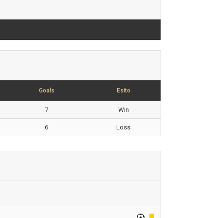
Goals
Esito
7
Win
6
Loss