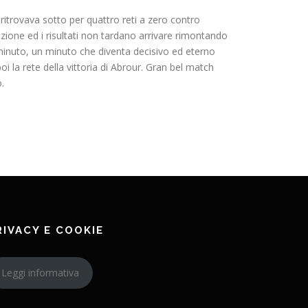
ritrovava sotto per quattro reti a zero contro
ezione ed i risultati non tardano arrivare rimontando
inuto, un minuto che diventa decisivo ed eterno
oi la rete della vittoria di Abrour. Gran bel match
.
RIVACY E COOKIE
Leggi informativa