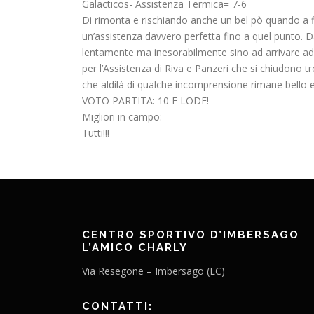
Galacticos- Assistenza Termica= 7-6
Di rimonta e rischiando anche un bel pò quando a fi
un’assistenza davvero perfetta fino a quel punto. Da
lentamente ma inesorabilmente sino ad arrivare a
per l’Assistenza di Riva e Panzeri che si chiudono tr
che aldilà di qualche incomprensione rimane bello e c
VOTO PARTITA: 10 E LODE!
Migliori in campo:
Tutti!!!
CENTRO SPORTIVO D’IMBERSAGO
L’AMICO CHARLY
Via Resegone – Imbersago (LC)
CONTATTI: