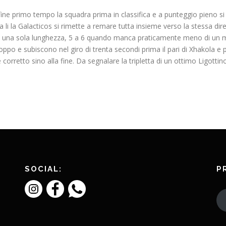
ne primo tempo la squadra prima in classifica e a punteggio pieno si 
 li la Galacticos si rimette a remare tutta insieme verso la stessa dir
d una sola lunghezza, 5 a 6 quando manca praticamente meno di un m
oppo e subiscono nel giro di trenta secondi prima il pari di Xhakola e p
orretto sino alla fine. Da segnalare la tripletta di un ottimo Ligottino
SOCIAL:
P