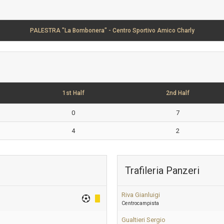
PALESTRA "La Bombonera" - Centro Sportivo Amico Charly
1st Half
2nd Half
0
7
4
2
Trafileria Panzeri
Riva Gianluigi
Centrocampista
Gualtieri Sergio