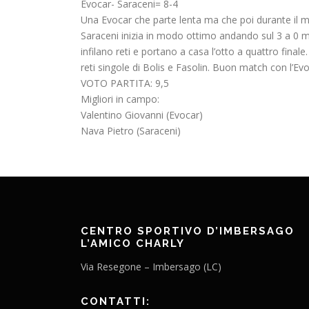
Evocar- Saraceni= 8-4
Una Evocar che parte lenta ma che poi durante il m
Saraceni inizia in modo ottimo andando sul 3 a 0 ma
infilano reti e portano a casa l’otto a quattro final
reti singole di Bolis e Fasolin. Buon match con l’Evo
VOTO PARTITA: 9,5
Migliori in campo:
Valentino Giovanni (Evocar)
Nava Pietro (Saraceni)
CENTRO SPORTIVO D’IMBERSAGO
L’AMICO CHARLY
Via Resegone – Imbersago (LC)
CONTATTI: