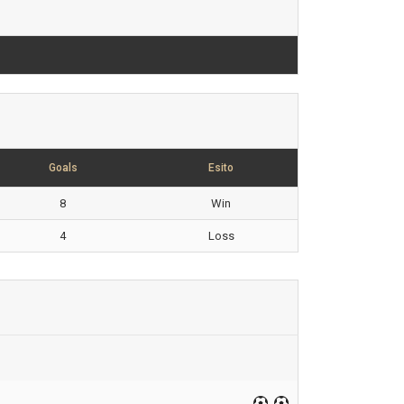
Goals
Esito
8
Win
4
Loss