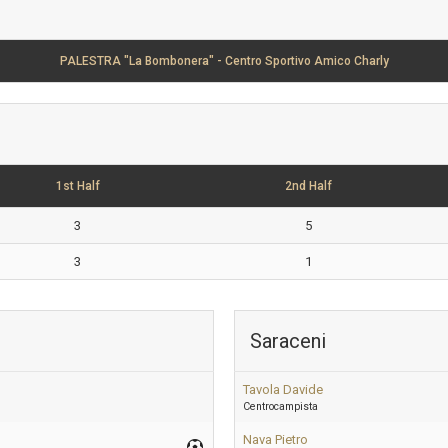
PALESTRA "La Bombonera" - Centro Sportivo Amico Charly
1st Half
2nd Half
3
5
3
1
Saraceni
Tavola Davide
Centrocampista
Nava Pietro