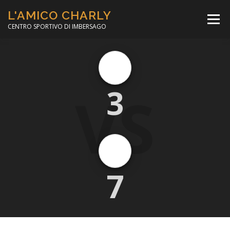
Passa
L'AMICO CHARLY
al
Menù
contenuto
CENTRO SPORTIVO DI IMBERSAGO
LA SOCCER LEAGUE
CORSO CALCIO A 5
VS
3
PER IL SOCIALE
MINIBASKET
SCUOLA TENNIS
7