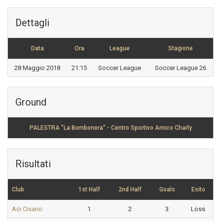
Dettagli
Data
Ora
League
Stagione
28 Maggio 2018
21:15
Soccer League
Soccer League 26
Ground
PALESTRA "La Bombonera" - Centro Sportivo Amico Charly
Risultati
Club
1st Half
2nd Half
Goals
Esito
Aci Cisano
1
2
3
Loss