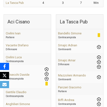
La Tasca Pub
4
3
7
Win
Aci Cisano
La Tasca Pub
Civilini Ivan
Bandello Simone
Portiere
Centrocampista
Vacante Stefano
Smajic Adnan
Difensore
Centravanti
Civilini Luca
Smajic Amar
Centrocampista
Difensore
Valsecchi Davide
Mazzoleni Armando
Centrocampista
Centravanti
Panzeri Giacomo
Portiere
Gentile Claudio
Centrocampista
Biffi Andrea
Anghilieri Simone
Centrocampista