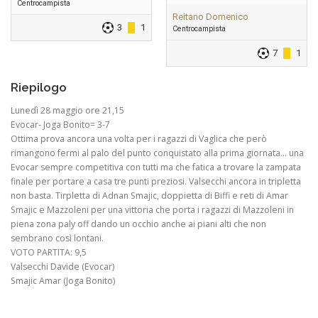
Centrocampista
Reitano Domenico
3
1
Centrocampista
7
1
Riepilogo
Lunedì 28 maggio ore 21,15
Evocar- Joga Bonito= 3-7
Ottima prova ancora una volta per i ragazzi di Vaglica che però
rimangono fermi al palo del punto conquistato alla prima giornata… una
Evocar sempre competitiva con tutti ma che fatica a trovare la zampata
finale per portare a casa tre punti preziosi. Valsecchi ancora in tripletta
non basta. Tirpletta di Adnan Smajic, doppietta di Biffi e reti di Amar
Smajic e Mazzoleni per una vittoria che porta i ragazzi di Mazzoleni in
piena zona paly off dando un occhio anche ai piani alti che non
sembrano così lontani.
VOTO PARTITA: 9,5
Valsecchi Davide (Evocar)
Smajic Amar (Joga Bonito)