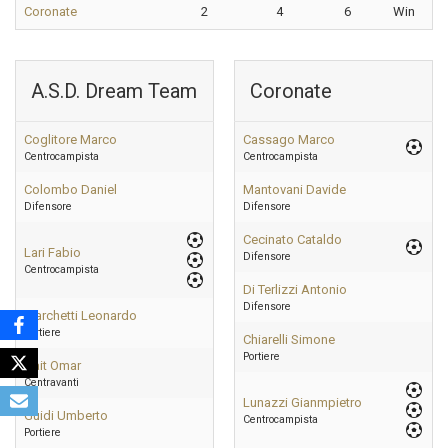
Coronate
2
4
6
Win
A.S.D. Dream Team
Coronate
Coglitore Marco
Cassago Marco
Centrocampista
Centrocampista
Colombo Daniel
Mantovani Davide
Difensore
Difensore
Cecinato Cataldo
Lari Fabio
Difensore
Centrocampista
Di Terlizzi Antonio
Difensore
Marchetti Leonardo
Portiere
Chiarelli Simone
Portiere
Nait Omar
Centravanti
Lunazzi Gianmpietro
Guidi Umberto
Centrocampista
Portiere