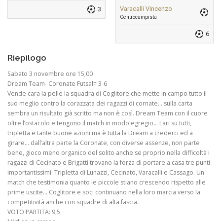
Varacalli Vincenzo
3
Centrocampista
6
Riepilogo
Sabato 3 novembre ore 15,00
Dream Team- Coronate Futsal= 3-6
Vende cara la pelle la squadra di Coglitore che mette in campo tutto il
suo meglio contro la corazzata dei ragazzi di cornate… sulla carta
sembra un risultato già scritto ma non è così. Dream Team con il cuore
oltre l’ostacolo e tengono il match in modo egregio… Lari su tutti,
tripletta e tante buone azioni ma è tutta la Dream a crederci ed a
girare… dall’altra parte la Coronate, con diverse assenze, non parte
bene, gioco meno organico del solito anche se proprio nella difficoltà i
ragazzi di Cecinato e Brigatti trovano la forza di portare a casa tre punti
importantissimi. Tripletta di Lunazzi, Cecinato, Varacalli e Cassago. Un
match che testimonia quanto le piccole stiano crescendo rispetto alle
prime uscite… Coglitore e soci continuano nella loro marcia verso la
competitività anche con squadre di alta fascia.
VOTO PARTITA: 9,5