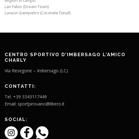
Migliori in campo:
Lari Fabio (Dream Team)
Lunazzi Giampietro (Coronate Futsal)
CENTRO SPORTIVO D’IMBERSAGO L’AMICO
CHARLY
Via Resegone – Imbersago (LC)
CONTATTI:
Tel. +39 3343117449
Email: sportpirovano@libero.it
SOCIAL: