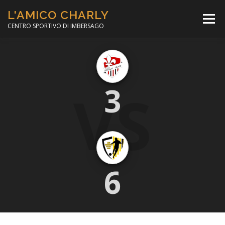
Passa
L'AMICO CHARLY
al
Menù
contenuto
CENTRO SPORTIVO DI IMBERSAGO
LA SOCCER LEAGUE
CORSO CALCIO A 5
VS
3
PER IL SOCIALE
MINIBASKET
SCUOLA TENNIS
6