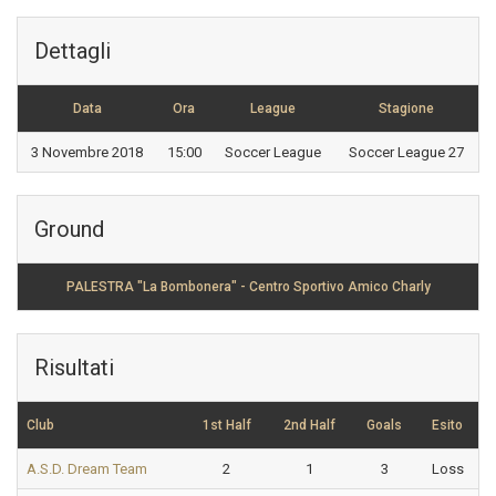
Dettagli
Data
Ora
League
Stagione
3 Novembre 2018
15:00
Soccer League
Soccer League 27
Ground
PALESTRA "La Bombonera" - Centro Sportivo Amico Charly
Risultati
Club
1st Half
2nd Half
Goals
Esito
A.S.D. Dream Team
2
1
3
Loss