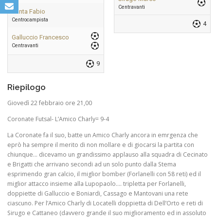
Centravanti
Zanta Fabio
Centrocampista
4
Galluccio Francesco
Centravanti
9
Riepilogo
Giovedì 22 febbraio ore 21,00
Coronate Futsal- L’Amico Charly= 9-4
La Coronate fa il suo, batte un Amico Charly ancora in emrgenza che
eprò ha sempre il merito di non mollare e di giocarsi la partita con
chiunque… dicevamo un grandissimo applauso alla squadra di Cecinato
e Brigatti che arrivano secondi ad un solo punto dalla Stema
esprimendo gran calcio, il miglior bomber (Forlanelli con 58 reti) ed il
miglior attacco insieme alla Lupopaolo…. tripletta per Forlanelli,
doppiette di Galluccio e Boniardi, Cassago e Mantovani una rete
ciascuno. Per l’Amico Charly di Locatelli doppietta di Dell’Orto e reti di
Sirugo e Cattaneo (davvero grande il suo miglioramento ed in assoluto