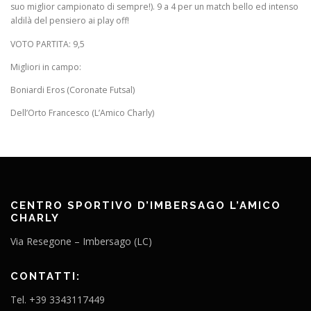
suo miglior campionato di sempre!). 9 a 4 per un match bello ed intenso
aldilà del pensiero ai play off!
VOTO PARTITA: 9,5
Migliori in campo:
Boniardi Eros (Coronate Futsal)
Dell’Orto Francesco (L’Amico Charly)
CENTRO SPORTIVO D’IMBERSAGO L’AMICO
CHARLY
Via Resegone – Imbersago (LC)
CONTATTI:
Tel. +39 3343117449