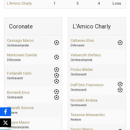
L'Amico Charly
1
3
4
Loss
Coronate
L'Amico Charly
Cassago Marco
Cattaneo Elvis
Centrocampista
Difensore
Mantovani Davide
Valsecchi Stefano
Difensore
Centrocampista
Frroku Bledar
Forlanelli Carlo
Centravanti
Centravanti
Dell’Orto Francesco
Centravanti
Boniardi Eros
Centravanti
Nicoletti Andrea
Centravanti
Chiarelli Simone
Portiere
Tassone Alessandro
Portiere
Crippa Mauro
Centrocampista
Sirugo Marco