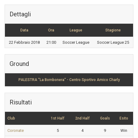
Dettagli
Data
Ora
League
Stagione
22 Febbraio 2018
21:00
Soccer League
Soccer League 25
Ground
PALESTRA "La Bombonera" - Centro Sportivo Amico Charly
Risultati
Club
1st Half
2nd Half
Goals
Esito
Coronate
5
4
9
Win