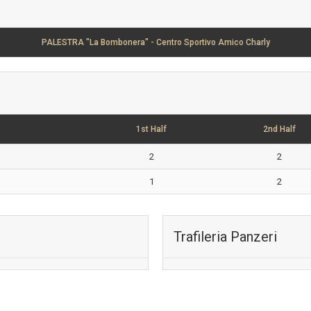
PALESTRA "La Bombonera" - Centro Sportivo Amico Charly
1st Half
2nd Half
2
2
1
2
Trafileria Panzeri