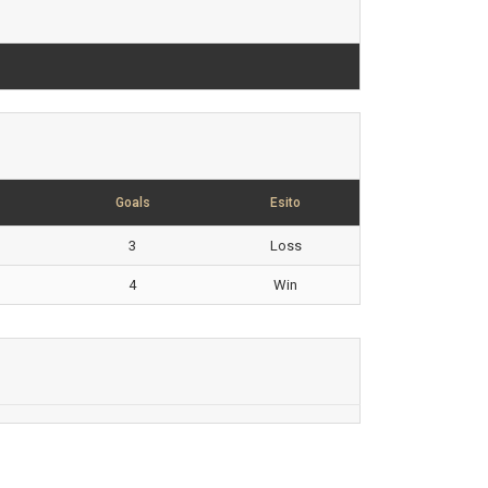
Goals
Esito
3
Loss
4
Win